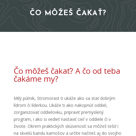
ČO MÔŽEŠ ČAKAŤ?
Čo môžeš čakať? A čo od teba
čakáme my?
Milý pútnik, Stromorast ti ukáže ako sa stať dobrým
lídrom či líderkou. Ukáže ti ako nakopnúť oddiel,
zorganizovať oddielovku, pripraviť premyslený
program, i ako si vedieť nastaviť cieľ v oddiele či
v
živote. Okrem praktických skúseností sa môžeš tešiť i
na skvelú bandu kamošov a určite načrieš aj do svojho